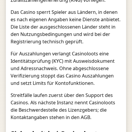
Das Casino sperrt Spieler aus Ländern, in denen
es nach eigenen Angaben keine Dienste anbietet.
Die Liste der ausgeschlossenen Länder steht in
den Nutzungsbedingungen und wird bei der
Registrierung technisch geprüft.
Für Auszahlungen verlangt Casinoloots eine
Identitätsprüfung (KYC) mit Ausweisdokument
und Adressnachweis. Ohne abgeschlossene
Verifizierung stoppt das Casino Auszahlungen
und setzt Limits für Kontofunktionen.
Streitfälle laufen zuerst über den Support des
Casinos. Als nächste Instanz nennt Casinoloots
die Beschwerdestelle des Lizenzgebers; die
Kontaktangaben stehen in den AGB.