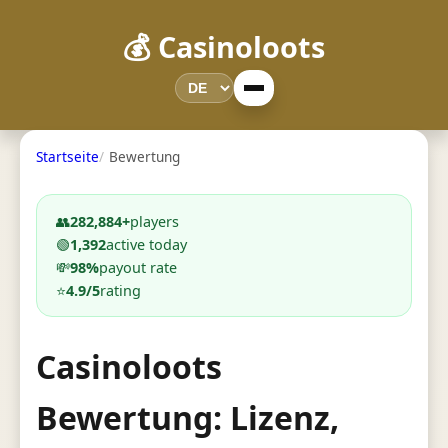
💰 Casinoloots
Startseite
Bewertung
👥
282,884+
players
🟢
1,392
active today
💸
98%
payout rate
⭐
4.9/5
rating
Casinoloots
Bewertung: Lizenz,