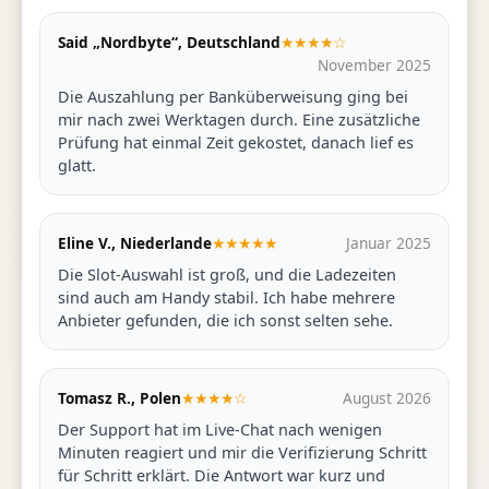
Said „Nordbyte“, Deutschland
★★★★☆
November 2025
Die Auszahlung per Banküberweisung ging bei
mir nach zwei Werktagen durch. Eine zusätzliche
Prüfung hat einmal Zeit gekostet, danach lief es
glatt.
Eline V., Niederlande
★★★★★
Januar 2025
Die Slot-Auswahl ist groß, und die Ladezeiten
sind auch am Handy stabil. Ich habe mehrere
Anbieter gefunden, die ich sonst selten sehe.
Tomasz R., Polen
★★★★☆
August 2026
Der Support hat im Live-Chat nach wenigen
Minuten reagiert und mir die Verifizierung Schritt
für Schritt erklärt. Die Antwort war kurz und