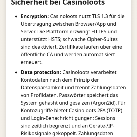
Sicherheit bei Casinoloots
Encryption:
Casinoloots nutzt TLS 1.3 für die
Übertragung zwischen Browser/App und
Server. Die Plattform erzwingt HTTPS und
unterstützt HSTS; schwache Cipher-Suites
sind deaktiviert. Zertifikate laufen über eine
öffentliche CA und werden automatisiert
erneuert.
Data protection:
Casinoloots verarbeitet
Kontodaten nach dem Prinzip der
Datensparsamkeit und trennt Zahlungsdaten
von Profildaten. Passwörter speichert das
System gehasht und gesalzen (Argon2id). Für
Kontozugriffe bietet Casinoloots 2FA (TOTP)
und Login-Benachrichtigungen; Sessions
sind zeitlich begrenzt und an Geräte-/IP-
Risikosignale gekoppelt. Zahlungsdaten