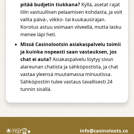
pitää budjetin tiukkana?
Kyllä, asetat rajat
tilin vastuullisen pelaamisen kohdasta, ja voit
valita päivä-, viikko- tai kuukausirajan.
Korotus astuu voimaan viiveellä, mutta lasku
menee läpi heti.
Missä Casinolootsin asiakaspalvelu toimii
ja kuinka nopeasti saan vastauksen, jos
chat ei auta?
Asiakaspalvelu löytyy sivun
alareunan chatista ja sähköpostista, ja chat
vastaa yleensä muutamassa minuutissa.
Sähköpostiin tulee vastaus tavallisesti 24
tunnin sisällä.
🌟
🃏
🎲
🏆
♠️
info@casinoloots.co