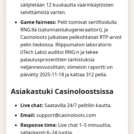
säilytetään 12 kuukautta väärinkäytösten
selvittämistä varten.
Game fairness:
Pelit toimivat sertifioidulla
RNG:llä (satunnaislukugeneraattori), ja
Casinoloots julkaisee pelikohtaiset RTP-arvot
pelin tiedoissa. Riippumaton laboratorio
(iTech Labs) auditoi RNG:n ja tekee
palautusprosenttien tarkistuksia
neljännesvuosittain; viimeisin raportti on
päivätty 2025-11-18 ja kattaa 312 peliä.
Asiakastuki Casinoloostsissa
Live chat:
Saatavilla 24/7 pelitilin kautta.
Email:
support@casinoloots.com
Response time:
Live chat 1–5 minuuttia,
sähköposti 6–24 tuntia.