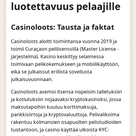
luotettavuus pelaajille
Casinoloots: Tausta ja faktat
Casinoloots aloitti toimintansa vuonna 2019 ja
toimii Curaçaon pelilisenssillä (Master License -
järjestelmä). Kasino keskittyy selaimessa
toimivaan pelikokemukseen ja mobiilikäyttöön,
eikä se julkaissut erillistä sovellusta
julkaisuvuonnaan.
Casinoloots asemoi itsensä nopeisiin talletuksiin
ja kotiutuksiin nojaavaksi kryptokasinoksi, jossa
maksutapoihin kuuluu korttimaksuja,
pankkisiirtoja ja kryptovaluuttoja. Pelivalikoima
rakentuu kolmansien osapuolten pelistudioiden
tuotantoon, ja casino käyttää ulkoista KYC-