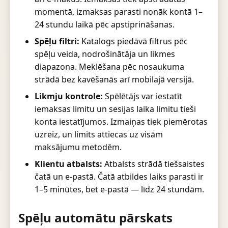
momentā, izmaksas parasti nonāk kontā 1–
24 stundu laikā pēc apstiprināšanas.
Spēļu filtri:
Katalogs piedāvā filtrus pēc
spēļu veida, nodrošinātāja un likmes
diapazona. Meklēšana pēc nosaukuma
strādā bez kavēšanās arī mobilajā versijā.
Likmju kontrole:
Spēlētājs var iestatīt
iemaksas limitu un sesijas laika limitu tieši
konta iestatījumos. Izmaiņas tiek piemērotas
uzreiz, un limits attiecas uz visām
maksājumu metodēm.
Klientu atbalsts:
Atbalsts strādā tiešsaistes
čatā un e-pastā. Čatā atbildes laiks parasti ir
1–5 minūtes, bet e-pastā — līdz 24 stundām.
Spēļu automātu pārskats