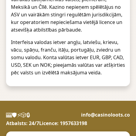
Meksikā un Čīlē. Kazino nepieņem spēlētājus no
ASV un vairākām stingri regulētām jurisdikcijām,
kur operatoriem nepieciešama vietējā licence un
atsevišķa atbilstības pārbaude.
Interfeisa valodas ietver angļu, latviešu, krievu,
vācu, spāņu, franču, itāļu, portugāļu, zviedru un
somu valodu. Konta valūtas ietver EUR, GBP, CAD,
USD, SEK un NOK; pieejamās valūtas var atšķirties
pēc valsts un izvēlētā maksājuma veida.
🎰
🛡️
⚡
🎲
🔒
info@casinoloots.co
Atbalsts: 24/7
Licence: 1957633198
Spēlē atbildīgi.