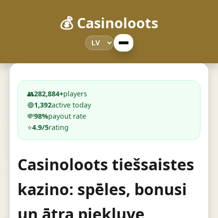
💰 Casinoloots
👥
282,884+
players
🟢
1,392
active today
💸
98%
payout rate
⭐
4.9/5
rating
Casinoloots tiešsaistes
kazino: spēles, bonusi
un ātra piekļuve