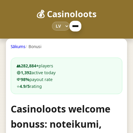
💰 Casinoloots
Sākums
Bonusi
👥
282,884+
players
🟢
1,392
active today
💸
98%
payout rate
⭐
4.9/5
rating
Casinoloots welcome
bonuss: noteikumi,