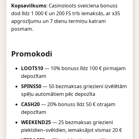
Kopsavilkums
: Casinoloots sveiciena bonuss
dod līdz 1 000 € un 200 FS trīs iemaksās, ar x35
apgrozījumu un 7 dienu termiņu katram
posmam.
Promokodi
LOOTS10
— 10% bonuss līdz 100 € pirmajam
depozītam
SPINS50
— 50 bezmaksas griezieni izvēlētām
spēļu automātiem pēc depozīta
CASH20
— 20% bonuss līdz 50 € otrajam
depozītam
WEEKEND25
— 25 bezmaksas griezieni
piektdien–svētdien, iemaksājot vismaz 20 €