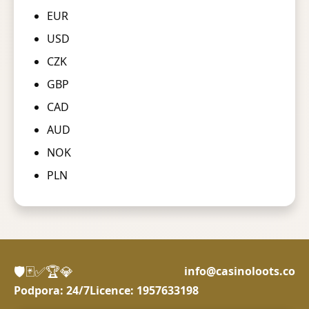
EUR
USD
CZK
GBP
CAD
AUD
NOK
PLN
🛡️
🃏
✅
🏆
💎
info@casinoloots.co
Podpora: 24/7
Licence: 1957633198