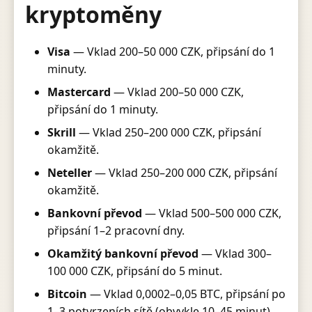
kryptoměny
Visa
— Vklad 200–50 000 CZK, připsání do 1
minuty.
Mastercard
— Vklad 200–50 000 CZK,
připsání do 1 minuty.
Skrill
— Vklad 250–200 000 CZK, připsání
okamžitě.
Neteller
— Vklad 250–200 000 CZK, připsání
okamžitě.
Bankovní převod
— Vklad 500–500 000 CZK,
připsání 1–2 pracovní dny.
Okamžitý bankovní převod
— Vklad 300–
100 000 CZK, připsání do 5 minut.
Bitcoin
— Vklad 0,0002–0,05 BTC, připsání po
1–3 potvrzeních sítě (obvykle 10–45 minut).