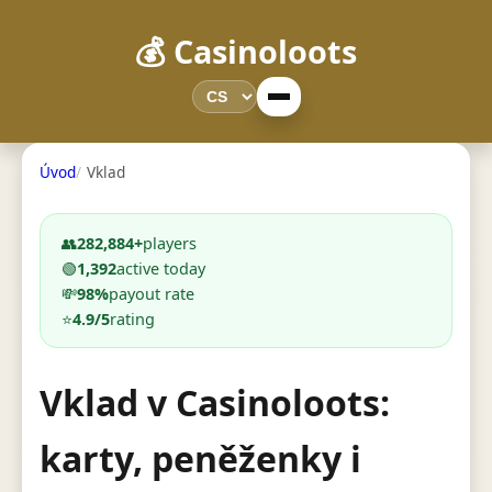
💰 Casinoloots
Úvod
Vklad
👥
282,884+
players
🟢
1,392
active today
💸
98%
payout rate
⭐
4.9/5
rating
Vklad v Casinoloots:
karty, peněženky i