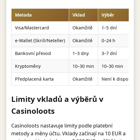
Metoda
Vklad
Výběr
Visa/Mastercard
Okamžitě
1–5 dní
e-Wallet (Skrill/Neteller)
Okamžitě
0–24 h
Bankovní převod
1–3 dny
3–7 dní
Kryptoměny
10–30 min
10–30 min
Předplacená karta
Okamžitě
Není k dispozici
Limity vkladů a výběrů v
Casinoloots
Casinoloots nastavuje limity podle platební
metody a měny účtu. Vklady začínají na 10 EUR a