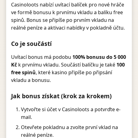
Casinoloots nabízí uvítací balíček pro nové hráče
ve formě bonusu k prvnímu vkladu a balíku free
spinů. Bonus se připíše po prvním vkladu na
reálné peníze a aktivaci nabídky v pokladně účtu.
Co je součástí
Uvítací bonus má podobu
100% bonusu do 5 000
Kč
k prvnímu vkladu. Součástí balíčku je také
100
free spinů
, které kasino připíše po připsání
vkladu a bonusu.
Jak bonus získat (krok za krokem)
Vytvořte si účet v Casinoloots a potvrďte e-
mail.
Otevřete pokladnu a zvolte první vklad na
reálné peníze.