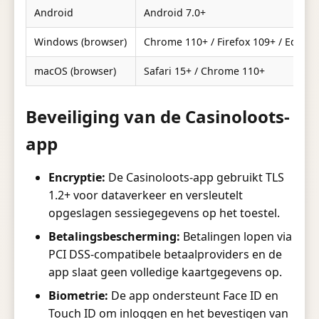
Android
Android 7.0+
Windows (browser)
Chrome 110+ / Firefox 109+ / Edge 
macOS (browser)
Safari 15+ / Chrome 110+
Beveiliging van de Casinoloots-
app
Encryptie:
De Casinoloots-app gebruikt TLS
1.2+ voor dataverkeer en versleutelt
opgeslagen sessiegegevens op het toestel.
Betalingsbescherming:
Betalingen lopen via
PCI DSS-compatibele betaalproviders en de
app slaat geen volledige kaartgegevens op.
Biometrie:
De app ondersteunt Face ID en
Touch ID om inloggen en het bevestigen van