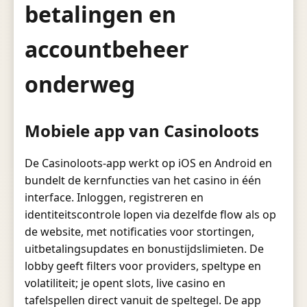
betalingen en
accountbeheer
onderweg
Mobiele app van Casinoloots
De Casinoloots-app werkt op iOS en Android en
bundelt de kernfuncties van het casino in één
interface. Inloggen, registreren en
identiteitscontrole lopen via dezelfde flow als op
de website, met notificaties voor stortingen,
uitbetalingsupdates en bonustijdslimieten. De
lobby geeft filters voor providers, speltype en
volatiliteit; je opent slots, live casino en
tafelspellen direct vanuit de speltegel. De app