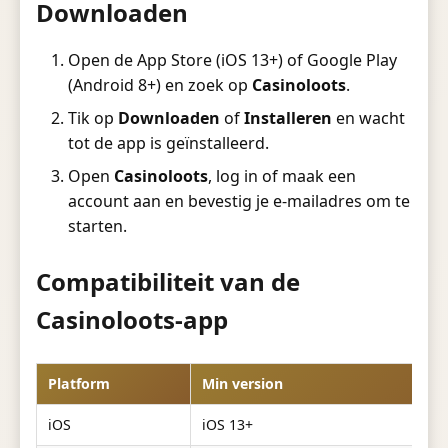
Downloaden
Open de App Store (iOS 13+) of Google Play
(Android 8+) en zoek op
Casinoloots
.
Tik op
Downloaden
of
Installeren
en wacht
tot de app is geïnstalleerd.
Open
Casinoloots
, log in of maak een
account aan en bevestig je e-mailadres om te
starten.
Compatibiliteit van de
Casinoloots-app
Platform
Min version
iOS
iOS 13+