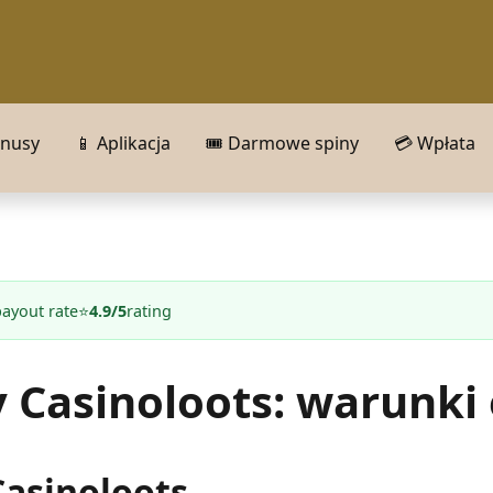
onusy
📱 Aplikacja
🎟️ Darmowe spiny
💳 Wpłata
payout rate
⭐
4.9/5
rating
Casinoloots: warunki o
Casinoloots