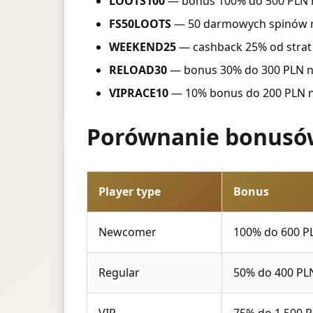
LOOTS100
— bonus 100% do 500 PLN na
FS50LOOTS
— 50 darmowych spinów na
WEEKEND25
— cashback 25% od strat z
RELOAD30
— bonus 30% do 300 PLN na 
VIPRACE10
— 10% bonus do 200 PLN na 
Porównanie bonusów
Player type
Bonus
Newcomer
100% do 600 P
Regular
50% do 400 PL
VIP
75% do 1 500 