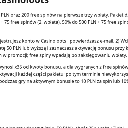
PLN oraz 200 free spinów na pierwsze trzy wpłaty. Pakiet dzi
 + 75 free spinów (2. wpłata), 50% do 500 PLN + 75 free spin
jestrujesz konto w Casinoloots i potwierdzasz e-mail. 2) W
tę 50 PLN lub wyższą i zaznaczasz aktywację bonusu przy ka
w promocji; free spiny wpadają po zaksięgowaniu wpłaty.
nosi x35 od kwoty bonusu, a dla wygranych z free spinów 
ktywacji każdej części pakietu; po tym terminie niewykorz
odczas gry na aktywnym bonusie to 10 PLN za spin lub 10