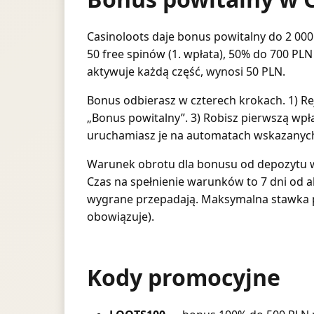
Casinoloots daje bonus powitalny do 2 000 
50 free spinów (1. wpłata), 50% do 700 PLN
aktywuje każdą część, wynosi 50 PLN.
Bonus odbierasz w czterech krokach. 1) Re
„Bonus powitalny”. 3) Robisz pierwszą wpła
uruchamiasz je na automatach wskazanych 
Warunek obrotu dla bonusu od depozytu wy
Czas na spełnienie warunków to 7 dni od a
wygrane przepadają. Maksymalna stawka p
obowiązuje).
Kody promocyjne