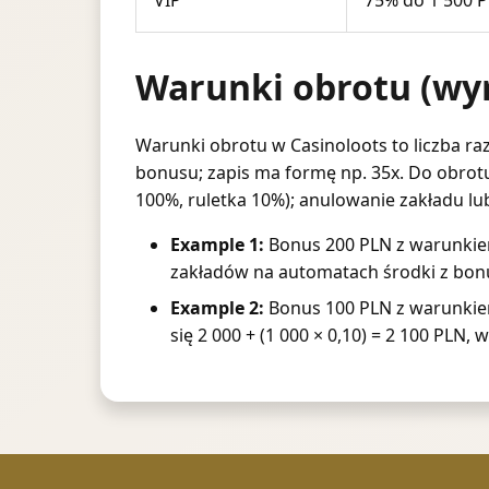
Warunki obrotu (wy
Warunki obrotu w Casinoloots to liczba r
bonusu; zapis ma formę np. 35x. Do obrotu 
100%, ruletka 10%); anulowanie zakładu l
Example 1:
Bonus 200 PLN z warunkiem
zakładów na automatach środki z bon
Example 2:
Bonus 100 PLN z warunkiem 
się 2 000 + (1 000 × 0,10) = 2 100 PLN,