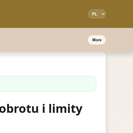
More
brotu i limity