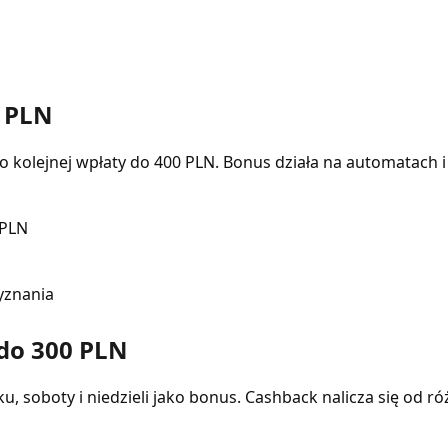
0 PLN
 kolejnej wpłaty do 400 PLN. Bonus działa na automatach 
 PLN
yznania
do 300 PLN
ku, soboty i niedzieli jako bonus. Cashback nalicza się od