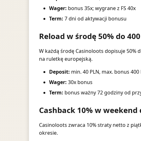
Wager:
bonus 35x; wygrane z FS 40x
Term:
7 dni od aktywacji bonusu
Reload w środę 50% do 40
W każdą środę Casinoloots dopisuje 50% do
na ruletkę europejską.
Deposit:
min. 40 PLN, max. bonus 400
Wager:
30x bonus
Term:
bonus ważny 72 godziny od prz
Cashback 10% w weekend 
Casinoloots zwraca 10% straty netto z piąt
okresie.