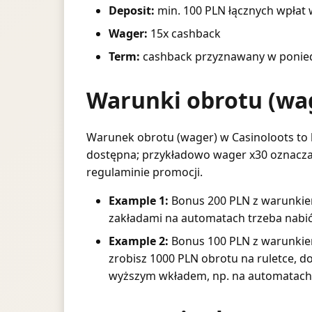
Deposit:
min. 100 PLN łącznych wpłat
Wager:
15x cashback
Term:
cashback przyznawany w poniedz
Warunki obrotu (wag
Warunek obrotu (wager) w Casinoloots to li
dostępna; przykładowo wager x30 oznacza 
regulaminie promocji.
Example 1:
Bonus 200 PLN z warunkiem 
zakładami na automatach trzeba nabić
Example 2:
Bonus 100 PLN z warunkiem
zrobisz 1000 PLN obrotu na ruletce, d
wyższym wkładem, np. na automatach