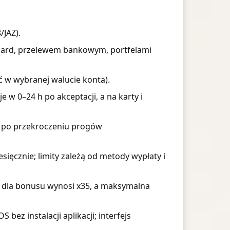
/JAZ).
rcard, przelewem bankowym, portfelami
 w wybranej walucie konta).
e w 0–24 h po akceptacji, a na karty i
 po przekroczeniu progów
sięcznie; limity zależą od metody wypłaty i
t dla bonusu wynosi x35, a maksymalna
 bez instalacji aplikacji; interfejs