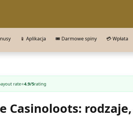
onusy
📱 Aplikacja
🎟️ Darmowe spiny
💳 Wpłata
payout rate
⭐
4.9/5
rating
 Casinoloots: rodzaje,