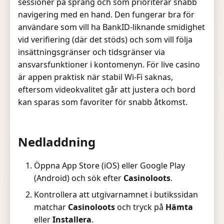
sessioner på språng och som prioriterar snabb
navigering med en hand. Den fungerar bra för
användare som vill ha BankID-liknande smidighet
vid verifiering (där det stöds) och som vill följa
insättningsgränser och tidsgränser via
ansvarsfunktioner i kontomenyn. För live casino
är appen praktisk när stabil Wi‑Fi saknas,
eftersom videokvalitet går att justera och bord
kan sparas som favoriter för snabb åtkomst.
Nedladdning
Öppna App Store (iOS) eller Google Play
(Android) och sök efter
Casinoloots
.
Kontrollera att utgivarnamnet i butikssidan
matchar
Casinoloots
och tryck på
Hämta
eller
Installera
.