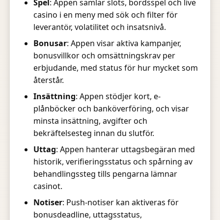
Spel
: Appen samlar slots, bordsspel och live
casino i en meny med sök och filter för
leverantör, volatilitet och insatsnivå.
Bonusar
: Appen visar aktiva kampanjer,
bonusvillkor och omsättningskrav per
erbjudande, med status för hur mycket som
återstår.
Insättning
: Appen stödjer kort, e-
plånböcker och banköverföring, och visar
minsta insättning, avgifter och
bekräftelsesteg innan du slutför.
Uttag
: Appen hanterar uttagsbegäran med
historik, verifieringsstatus och spårning av
behandlingssteg tills pengarna lämnar
casinot.
Notiser
: Push-notiser kan aktiveras för
bonusdeadline, uttagsstatus,