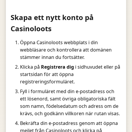
Skapa ett nytt konto på
Casinoloots
Öppna Casinoloots webbplats i din
webbläsare och kontrollera att domänen
stämmer innan du fortsätter.
Klicka på
Registrera dig
i sidhuvudet eller på
startsidan för att öppna
registreringsformuläret.
Fyll i formuläret med din e-postadress och
ett lösenord, samt övriga obligatoriska fält
som namn, födelsedatum och adress om de
krävs, och godkänn villkoren när rutan visas.
Bekräfta din e-postadress genom att öppna
mejlet från Casinoloots och klicka på