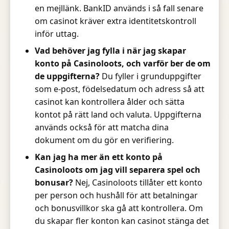
en mejllänk. BankID används i så fall senare
om casinot kräver extra identitetskontroll
inför uttag.
Vad behöver jag fylla i när jag skapar
konto på Casinoloots, och varför ber de om
de uppgifterna?
Du fyller i grunduppgifter
som e-post, födelsedatum och adress så att
casinot kan kontrollera ålder och sätta
kontot på rätt land och valuta. Uppgifterna
används också för att matcha dina
dokument om du gör en verifiering.
Kan jag ha mer än ett konto på
Casinoloots om jag vill separera spel och
bonusar?
Nej, Casinoloots tillåter ett konto
per person och hushåll för att betalningar
och bonusvillkor ska gå att kontrollera. Om
du skapar fler konton kan casinot stänga det