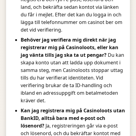
land, och bekräfta sedan kontot via länken
du får i mejlet. Efter det kan du logga in och
lägga till telefonnummer om casinot ber om
det vid verifiering.
Behöver jag verifiera mig direkt när jag
registrerar mig på Casinoloots, eller kan
jag vänta tills jag ska ta ut pengar?
Du kan
skapa konto utan att ladda upp dokument i
samma steg, men Casinoloots stoppar uttag
tills du har verifierat identiteten. Vid
verifiering brukar de ta ID-handling och
ibland en adressuppgift om betalmetoden
kräver det.
Kan jag registrera mig på Casinoloots utan
BankID, alltså bara med e-post och
lösenord?
Ja, registreringen går via e-post
och lösenord, och du bekräftar kontot med