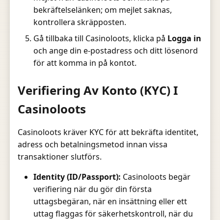
bekräftelselänken; om mejlet saknas,
kontrollera skräpposten.
Gå tillbaka till Casinoloots, klicka på
Logga in
och ange din e-postadress och ditt lösenord
för att komma in på kontot.
Verifiering Av Konto (KYC) I
Casinoloots
Casinoloots kräver KYC för att bekräfta identitet,
adress och betalningsmetod innan vissa
transaktioner slutförs.
Identity (ID/Passport):
Casinoloots begär
verifiering när du gör din första
uttagsbegäran, när en insättning eller ett
uttag flaggas för säkerhetskontroll, när du