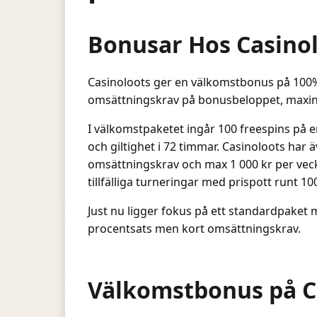
Bonusar Hos Casino
Casinoloots ger en välkomstbonus på 100% 
omsättningskrav på bonusbeloppet, maxinsat
I välkomstpaketet ingår 100 freespins på e
och giltighet i 72 timmar. Casinoloots ha
omsättningskrav och max 1 000 kr per vec
tillfälliga turneringar med prispott runt 10
Just nu ligger fokus på ett standardpaket 
procentsats men kort omsättningskrav.
Välkomstbonus på C