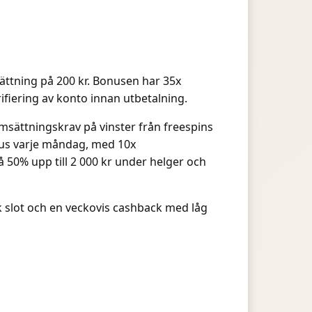
ättning på 200 kr. Bonusen har 35x
fiering av konto innan utbetalning.
omsättningskrav på vinster från freespins
onus varje måndag, med 10x
0% upp till 2 000 kr under helger och
k slot och en veckovis cashback med låg