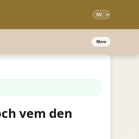
More
 och vem den