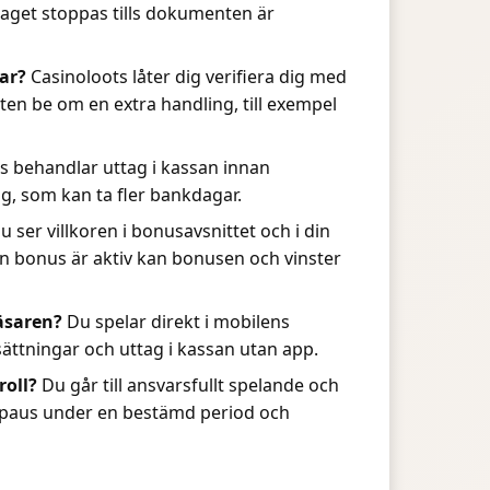
aget stoppas tills dokumenten är
ar?
Casinoloots låter dig verifiera dig med
ten be om en extra handling, till exempel
s behandlar uttag i kassan innan
g, som kan ta fler bankdagar.
 ser villkoren i bonusavsnittet och i din
n bonus är aktiv kan bonusen och vinster
läsaren?
Du spelar direkt i mobilens
ättningar och uttag i kassan utan app.
roll?
Du går till ansvarsfullt spelande och
pelpaus under en bestämd period och